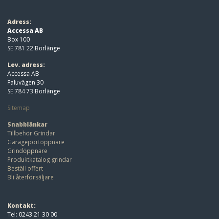
Adress:
Accessa AB
Box 100
SE 781 22 Borlänge
Lev. adress:
Accessa AB
Faluvägen 30
SE 784 73 Borlänge
Sitemap
Snabblänkar
Tillbehör Grindar
Garageportöppnare
Grindöppnare
Produktkatalog grindar
Beställ offert
Bli återförsäljare
Kontakt:
Tel: 0243 21 30 00