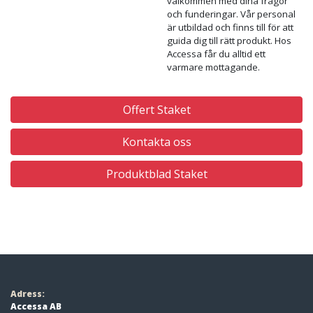
på ditt hus
Ett staket gjort av smide ger ditt
hus ett rejält lyft .Staketet är det
första dina besökare ser.
Accessa erbjuder flera olika
staketmodeller. Alla våra
standardgrindar går att få i
staketutförande. Våra
staketsystem är lättmonterade
och underhållsfria.
Kontakta oss för mer
information
Hos Accessa är du alltid
välkommen med dina frågor
och funderingar. Vår personal
är utbildad och finns till för att
guida dig till rätt produkt. Hos
Accessa får du alltid ett
varmare mottagande.
Offert Staket