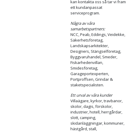
smutsig miljö t.ex. nära en väg
kan den rengöras med vatten
och vanligt bilschampo. En
droppe olja på grind-
gångjärnen minskar slitage och
eliminerar ev gnissel. Smörj
gärna din grind på hösten/ före
vinterhalvåret, då minskar
risken att oljan drar till sej
smuts, damm och pollen.
Serviceavtal på mina
grindar.
Den som önskar service avtal
kan kontakta oss så tar vi fram
ett kundanpassat
serviceprogram.
Några av våra
samarbetspartners:
NCC, Peab, Eddings, Veidekke,
Säkerhetsföretag,
Landskapsarkitekter,