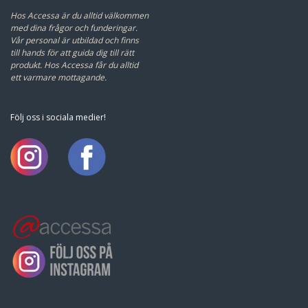
Snabblänkar
Tillbehör Grindar
Garageportöppnare
Grindöppnare
Produktkatalog grindar
Beställ offert
Bli återförsäljare
Kontakt:
Tel: 0243 21 30 00
Epost:
info@accessa.se
Direktbeställningar:
order@accessa.se
Hos Accessa är du alltid välkommen
med dina frågor och funderingar.
Vår personal är utbildad och finns
till hands för att guida dig till rätt
produkt.
Hos Accessa får du alltid
ett varmare mottagande.