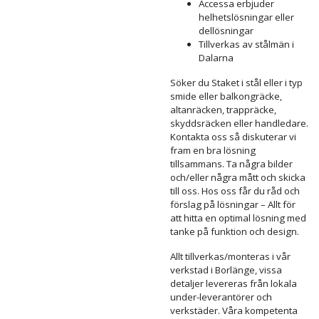
Köp Räcken & Staket från
Accessa AB !
Många års erfarenhet
Tillverkas & ytbehandlas
i Sverige
25-års erfarenhet av de
flesta modeller av staket
och räcken i stål alt
smide
Flexibla lösningar,
standard, special eller
kunddesign eller
kompletteringar
Accessa erbjuder
helhetslösningar eller
dellösningar
Tillverkas av stålmän i
Dalarna
Söker du Staket i stål eller i typ
smide eller balkongräcke,
altanräcken, trappräcke,