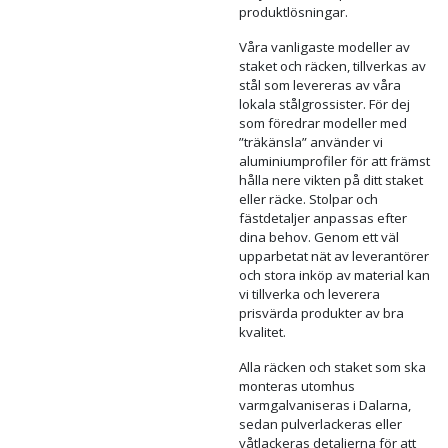
så att vi kan tillverka rationellt
och på så vis erbjuda ett
sortiment av bra och tilltalande
produkter till
konkurrenskraftiga priser.
Tillverkning av kundanpassade
modeller, s.k. customer design,
sker hantverksmässig men
genom att kombinera erfarna
konstruktörer och kunnig
verkstadspersonal med en
utvecklad maskinpark klarar vi
att rationalisera även denna
typ av tillverkning så att vi kan
erbjuda bra och prisvärda
produktlösningar.
Våra vanligaste modeller av
staket och räcken, tillverkas av
stål som levereras av våra
lokala stålgrossister. För dej
som föredrar modeller med
”träkänsla” använder vi
aluminiumprofiler för att främst