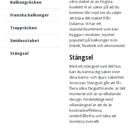
Vi tillverkar
Staket
ditt staket
Räcken
Accessa tillverkar sina staket i
Altanräcken
Dalarna. Genom egen
tillverkning kan vi utlova att
våra staket är av högsta
Balkongräcken
kvalitet! Vi är säker på att du
kommer blir nöjd om du väljer
Franska balkonger
att köpa ditt staket från
Dalarna. Vi har ett
Trappräcken
standardsortiment som kan
byggas i moduler, mycket
populärt på balkonger m.m.
Smidesstaket
Enkelt, flexibelt och ekonomiskt.