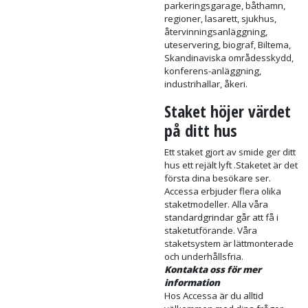
Designers, Stängselföretag,
Byggvaruhandel, Smeder,
Fiskarhedenvillan,
Smidesföretag,
Garageportexperten,
Portproffsen, Grindar &
staketspecialisten.
Ett urval av våra kunder
Villaägare, kyrkor, travbanor,
skolor, dagis, förskolor,
industrier, hotell, herrgårdar,
slott, camping,
skidanläggningar, kommuner,
hästgård, stall,
parkeringsgarage, båthamn,
regioner, lasarett, sjukhus,
återvinningsanläggning,
uteservering, biograf, Biltema,
Skandinaviska områdesskydd,
konferens-anläggning,
industrihallar, åkeri.
Staket höjer värdet