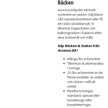
Stängsel
Stängsel
Med ett stängsel runt ditt hus
kan du känna dig säker över
dina barns- och djurs säkerhet.
Accessas Stängsel går att få i
flera olika färgutförande, är lätt
monterat och är av tilltalande
design. Fördelaktigt med
villastängsel är att de är
kostnadseffektiva,
underhållsfria och lätta att
montera överallt.
Räcken
Accessa erbjuder ett brett
sortiment av räcken. Välj bland
vårt standardsortiment eller få
ett räcke skräddarsytt. Vi
tillverkar trappräcken och
balkongräcken i Dalarna efter
dina önskemål och mått.