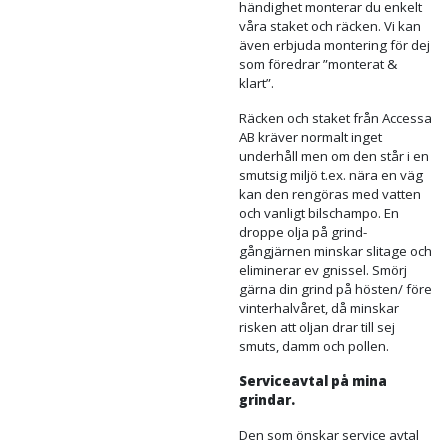
färgkod i RAL-systemet så
lyssnar vi med våra lackerare
om färgen finns på lager. Om
du önskar ett ”rostigt”
utseende så tillverkar vi ditt
staket i Cortenstål.
Monteringsfärdiga
lösningar
Vi på Accessa AB strävar alltid
efter att leverera staket och
räcken som ska vara enkla att
montera. Proffs eller
hemmafixare, med normal
händighet monterar du enkelt
våra staket och räcken. Vi kan
även erbjuda montering för dej
som föredrar ”monterat &
klart”.
Räcken och staket från Accessa
AB kräver normalt inget
underhåll men om den står i en