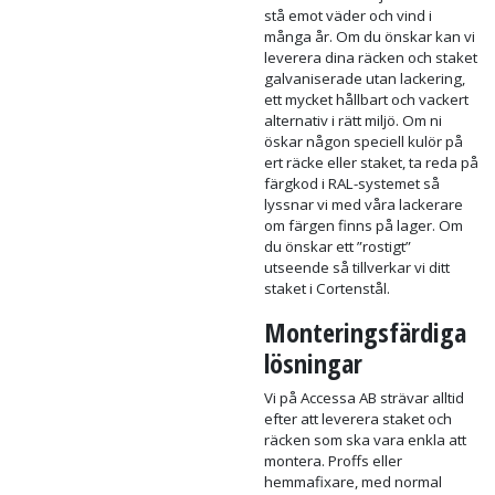
hålla nere vikten på ditt staket
eller räcke. Stolpar och
fästdetaljer anpassas efter
dina behov. Genom ett väl
upparbetat nät av leverantörer
och stora inköp av material kan
vi tillverka och leverera
prisvärda produkter av bra
kvalitet.
Alla räcken och staket som ska
monteras utomhus
varmgalvaniseras i Dalarna,
sedan pulverlackeras eller
våtlackeras detaljerna för att
stå emot väder och vind i
många år. Om du önskar kan vi
leverera dina räcken och staket
galvaniserade utan lackering,
ett mycket hållbart och vackert
alternativ i rätt miljö. Om ni
öskar någon speciell kulör på
ert räcke eller staket, ta reda på