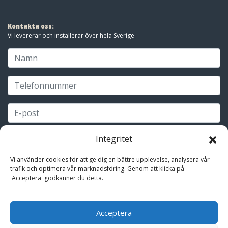
Följ oss i sociala medier!
Integritet
Vi använder cookies för att ge dig en bättre upplevelse, analysera vår
trafik och optimera vår marknadsföring. Genom att klicka på
Kontakta oss:
'Acceptera' godkänner du detta.
Vi levererar och installerar över hela Sverige
Acceptera