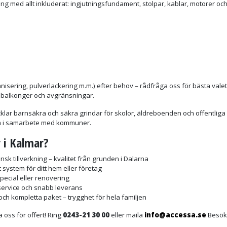
ing med allt inkluderat: ingjutningsfundament, stolpar, kablar, motorer oc
nisering, pulverlackering m.m.) efter behov – rådfråga oss för bästa valet
r balkonger och avgränsningar.
cklar barnsäkra och säkra grindar för skolor, äldreboenden och offentliga
ram i samarbete med kommuner.
r i Kalmar?
sk tillverkning – kvalitet från grunden i Dalarna
 system för ditt hem eller företag
pecial eller renovering
 service och snabb leverans
ch kompletta paket – trygghet för hela familjen
 oss för offert! Ring
0243-21 30 00
eller maila
info@accessa.se
Besö