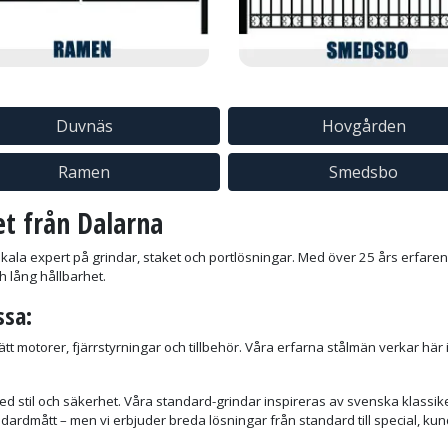
Duvnäs
Hovgården
Ramen
Smedsbo
et från Dalarna
okala expert på grindar, staket och portlösningar. Med över 25 års erfare
h lång hållbarhet.
ssa:
rätt motorer, fjärrstyrningar och tillbehör. Våra erfarna stålmän verkar här
d stil och säkerhet. Våra standard-grindar inspireras av svenska klassi
andardmått – men vi erbjuder breda lösningar från standard till special, 