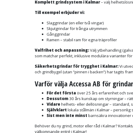
Komplett grindsystem i Kalmar
– välj helhetslösn
Till exempel erbjuder vi:
Slaggrindar (en eller två vingar)
Skjutgrindar för trånga utrymmen
Gånggrindar
Ramen – stabil ram för egna träprofiler
Valfrihet och anpassning:
Välj ytbehandling (galva
som matchar perfekt, inklusive modulära varianter fö
Säkerhetsgrindar för trygghet i Kalmar:
Vi utve
och grindbygel (utan “pinnen i backen”) har tagits f
Varför välja Accessa AB för grinda
För det första
över 25 års erfarenhet och sven
Dessutom
30 års kunskap om styrningar – rätt
Vidare
helhets- eller dellösningar – standard, s
Självklart
lokala stålmän i Kalmar – personlig
Sist men inte minst
barnsäkra innovationer o
Behöver du ny grind, motor eller råd i Kalmar? Kontakta
välkomnande entré i Kalmar!