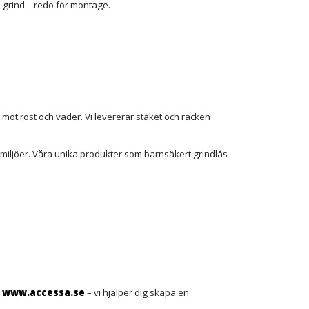
h grind – redo för montage.
 mot rost och väder. Vi levererar staket och räcken
 miljöer. Våra unika produkter som barnsäkert grindlås
k
www.accessa.se
– vi hjälper dig skapa en