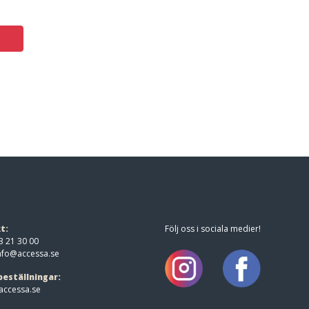
t:
Följ oss i sociala medier!
3 21 30 00
nfo@accessa.se
beställningar:
ccessa.se