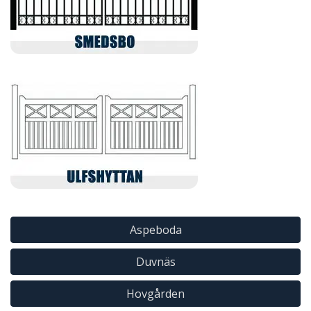
Aspeboda
Duvnäs
Hovgården