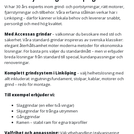
Vi har 30 års expertis inom grind- och portstyrningar, rätt motorer,
fjärrstyrningar och tillbehör. Våra erfarna stålmän verkar här i
Linköping – därför känner vi lokala behov och levererar snabbt,
personligt och med hög kvalitet.
Med Accessas grindar
– välkomnar du besökare med stil och
säkerhet. Våra standard-grindar inspireras av svenska klassiker:
elegant återhållsamhet möter moderna metoder för ekonomiska
lösningar. För bästa pris väljer du standardmått – men vi erbjuder
breda lösningar från standard till special, kundanpassningar och
renoveringar.
Komplett grindsystem i Linköping
– välj helhetslösning med
allt inkluderat: ingjutningsfundament, stolpar, kablar, motorer och
grind – redo för montage.
Till exempel erbjuder vi:
Slaggrindar (en eller två vingar)
Skjutgrindar för trånga utrymmen
Gånggrindar
Ramen – stabil ram för egna träprofiler
Valfrihet och anpassning:
Välj ytbehandling (galvanisering,