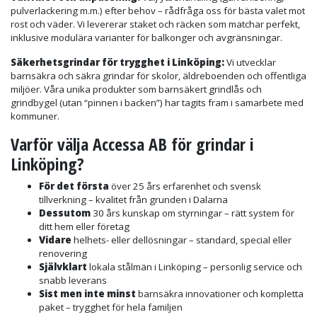
pulverlackering m.m.) efter behov – rådfråga oss för bästa valet mot
rost och väder. Vi levererar staket och räcken som matchar perfekt,
inklusive modulära varianter för balkonger och avgränsningar.
Säkerhetsgrindar för trygghet i Linköping:
Vi utvecklar
barnsäkra och säkra grindar för skolor, äldreboenden och offentliga
miljöer. Våra unika produkter som barnsäkert grindlås och
grindbygel (utan “pinnen i backen”) har tagits fram i samarbete med
kommuner.
Varför välja Accessa AB för grindar i
Linköping?
För det första
över 25 års erfarenhet och svensk
tillverkning – kvalitet från grunden i Dalarna
Dessutom
30 års kunskap om styrningar – rätt system för
ditt hem eller företag
Vidare
helhets- eller dellösningar – standard, special eller
renovering
Självklart
lokala stålmän i Linköping – personlig service och
snabb leverans
Sist men inte minst
barnsäkra innovationer och kompletta
paket – trygghet för hela familjen