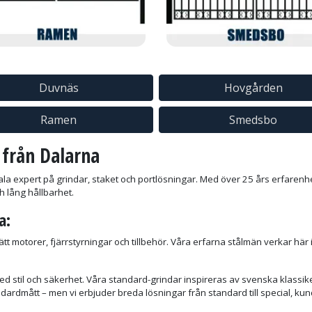
Duvnäs
Hovgården
Ramen
Smedsbo
 från Dalarna
kala expert på grindar, staket och portlösningar. Med över 25 års erfarenh
h lång hållbarhet.
a:
rätt motorer, fjärrstyrningar och tillbehör. Våra erfarna stålmän verkar här
d stil och säkerhet. Våra standard-grindar inspireras av svenska klassi
andardmått – men vi erbjuder breda lösningar från standard till special, 