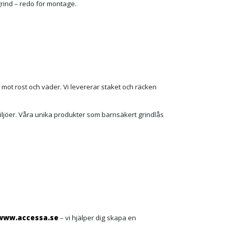
grind – redo för montage.
 mot rost och väder. Vi levererar staket och räcken
iljöer. Våra unika produkter som barnsäkert grindlås
www.accessa.se
– vi hjälper dig skapa en