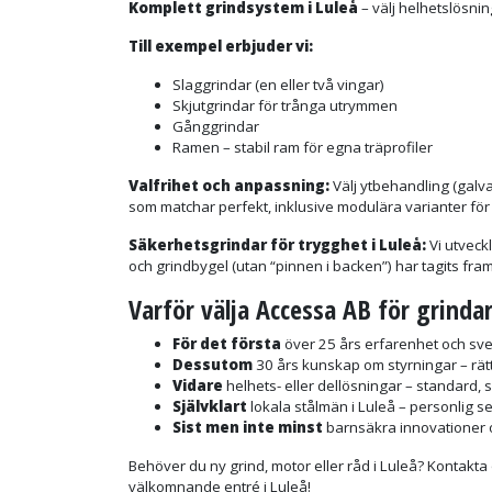
Komplett grindsystem i Luleå
– välj helhetslösnin
Till exempel erbjuder vi:
Slaggrindar (en eller två vingar)
Skjutgrindar för trånga utrymmen
Gånggrindar
Ramen – stabil ram för egna träprofiler
Valfrihet och anpassning:
Välj ytbehandling (galva
som matchar perfekt, inklusive modulära varianter fö
Säkerhetsgrindar för trygghet i Luleå:
Vi utveck
och grindbygel (utan “pinnen i backen”) har tagits f
Varför välja Accessa AB för grindar
För det första
över 25 års erfarenhet och sven
Dessutom
30 års kunskap om styrningar – rätt
Vidare
helhets- eller dellösningar – standard, s
Självklart
lokala stålmän i Luleå – personlig s
Sist men inte minst
barnsäkra innovationer o
Behöver du ny grind, motor eller råd i Luleå? Kontakta 
välkomnande entré i Luleå!