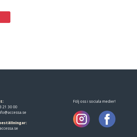
t:
Följ oss i sociala medier!
3 21 30 00
nfo@accessa.se
beställningar:
ccessa.se