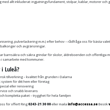
g med allt inkluderat: ingjutningsfundament, stolpar, kablar, motorer och 
nisering, pulverlackering m.m.) efter behov – rådfråga oss för bästa valet
r balkonger och avgränsningar.
lar barnsäkra och säkra grindar för skolor, äldreboenden och offentliga m
ram i samarbete med kommuner.
 i Luleå?
sk tillverkning – kvalitet från grunden i Dalarna
 system för ditt hem eller företag
pecial eller renovering
ervice och snabb leverans
ch kompletta paket – trygghet för hela familjen
oss för offert! Ring
0243-21 30 00
eller maila
info@accessa.se
Besök