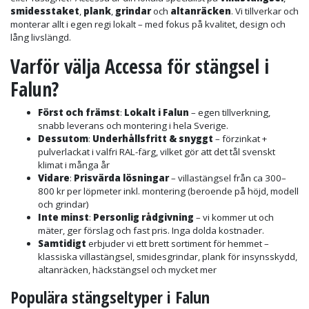
smidesstaket
,
plank
,
grindar
och
altanräcken
. Vi tillverkar och
monterar allt i egen regi lokalt – med fokus på kvalitet, design och
lång livslängd.
Varför välja Accessa för stängsel i
Falun?
Först och främst
:
Lokalt i Falun
– egen tillverkning,
snabb leverans och montering i hela Sverige.
Dessutom
:
Underhållsfritt & snyggt
– förzinkat +
pulverlackat i valfri RAL-färg, vilket gör att det tål svenskt
klimat i många år
Vidare
:
Prisvärda lösningar
– villastängsel från ca 300–
800 kr per löpmeter inkl. montering (beroende på höjd, modell
och grindar)
Inte minst
:
Personlig rådgivning
– vi kommer ut och
mäter, ger förslag och fast pris. Inga dolda kostnader.
Samtidigt
erbjuder vi ett brett sortiment för hemmet –
klassiska villastängsel, smidesgrindar, plank för insynsskydd,
altanräcken, häckstängsel och mycket mer
Populära stängseltyper i Falun