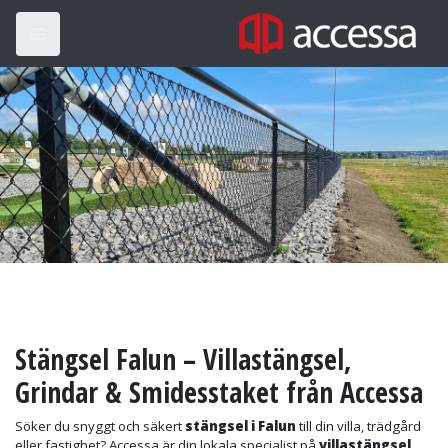
Stängsel Falun – Villastängsel,
Grindar & Smidesstaket från Accessa
Söker du snyggt och säkert
stängsel i Falun
till din villa, trädgård
eller fastighet? Accessa är din lokala specialist på
villastängsel
,