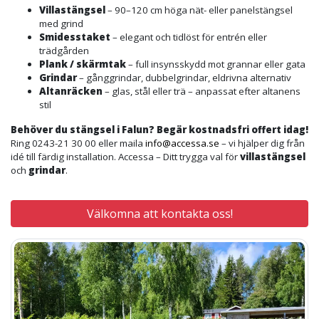
Villastängsel
– 90–120 cm höga nät- eller panelstängsel
med grind
Smidesstaket
– elegant och tidlöst för entrén eller
trädgården
Plank / skärmtak
– full insynsskydd mot grannar eller gata
Grindar
– gånggrindar, dubbelgrindar, eldrivna alternativ
Altanräcken
– glas, stål eller trä – anpassat efter altanens
stil
Behöver du stängsel i Falun? Begär kostnadsfri offert idag!
Ring 0243-21 30 00 eller maila
info@accessa.se
– vi hjälper dig från
idé till färdig installation. Accessa – Ditt trygga val för
villastängsel
och
grindar
.
Välkomna att kontakta oss!