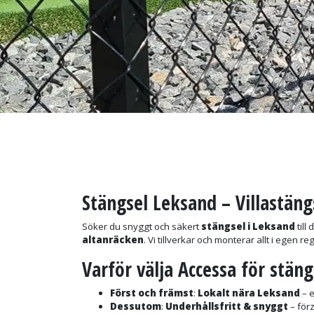
Stängsel Leksand – Villastäng
Söker du snyggt och säkert
stängsel i Leksand
till
altanräcken
. Vi tillverkar och monterar allt i egen r
Varför välja Accessa för stäng
Först och främst
:
Lokalt nära Leksand
– e
Dessutom
:
Underhållsfritt & snyggt
– förz