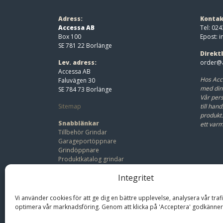
Adress:
Kontak
Accessa AB
Tel: 024
Box 100
Epost:
i
SE 781 22 Borlänge
Direkt
Lev. adress:
order@a
Accessa AB
Hos Acc
Faluvägen 30
med din
SE 784 73 Borlänge
Vår pers
Sitemap
till hand
produkt
Snabblänkar
ett var
Tillbehör Grindar
Garageportöppnare
Grindöppnare
Produktkatalog grindar
Beställ offert
Integritet
Bli återförsäljare
Vi använder cookies för att ge dig en bättre upplevelse, analysera vår traf
optimera vår marknadsföring. Genom att klicka på 'Acceptera' godkänner