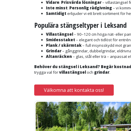
Vidare
:
Prisvärda lösningar
– villastängsel 
Inte minst
:
Personlig rådgivning
– vi komme
Samtidigt
erbjuder vi ett brett sortiment för 
Populära stängseltyper i Leksand
Villastängsel
– 90–120 cm höga nät- eller pa
Smidesstaket
– elegant och tidlöst för entré
Plank / skärmtak
– full insynsskydd mot gran
Grindar
– gånggrindar, dubbelgrindar, eldrivna
Altanräcken
– glas, stål eller trä – anpassat e
Behöver du stängsel i Leksand? Begär kostnads
trygga val för
villastängsel
och
grindar
.
Välkomna att kontakta oss!