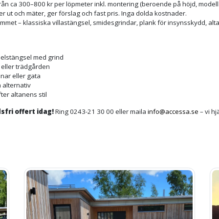
från ca 300–800 kr per löpmeter inkl. montering (beroende på höjd, modell
r ut och mäter, ger förslag och fast pris. Inga dolda kostnader.
hemmet – klassiska villastängsel, smidesgrindar, plank för insynsskydd, a
nelstängsel med grind
n eller trädgården
nar eller gata
 alternativ
fter altanens stil
fri offert idag!
Ring 0243-21 30 00 eller maila
info@accessa.se
– vi hj