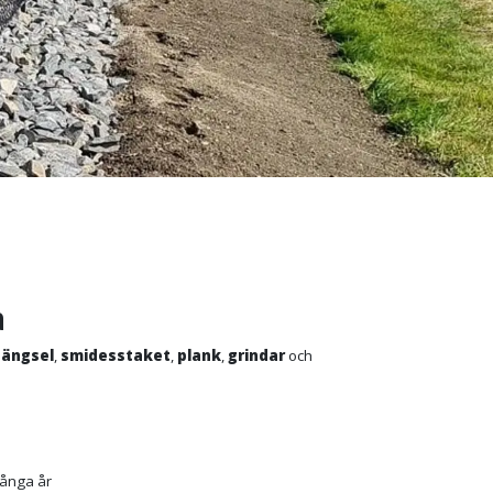
a
tängsel
,
smidesstaket
,
plank
,
grindar
och
 många år