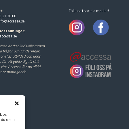
t:
Följ oss i sociala medier!
3 21 30 00
nfo@accessa.se
beställningar:
ccessa.se
essa är du alltid välkommen
a frågor och funderingar.
onal är utbildad och finns
s för att guida dig till rätt
.
Hos Accessa får du alltid
mare mottagande.
ik och
 du detta.