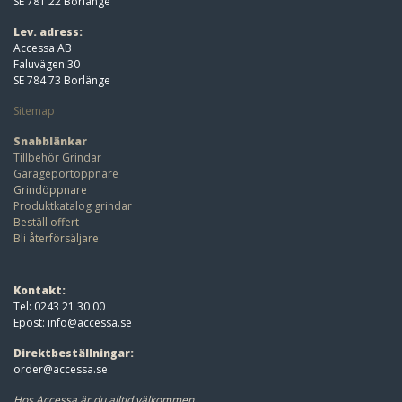
SE 781 22 Borlänge
Lev. adress:
Accessa AB
Faluvägen 30
SE 784 73 Borlänge
Sitemap
Snabblänkar
Tillbehör Grindar
Garageportöppnare
Grindöppnare
Produktkatalog grindar
Beställ offert
Bli återförsäljare
Kontakt:
Tel: 0243 21 30 00
Epost:
info@accessa.se
Direktbeställningar:
order@accessa.se
Hos Accessa är du alltid välkommen