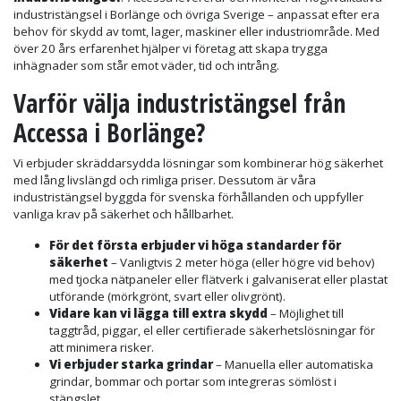
industristängsel i Borlänge och övriga Sverige – anpassat efter era
behov för skydd av tomt, lager, maskiner eller industriområde. Med
över 20 års erfarenhet hjälper vi företag att skapa trygga
inhägnader som står emot väder, tid och intrång.
Varför välja industristängsel från
Accessa i Borlänge?
Vi erbjuder skräddarsydda lösningar som kombinerar hög säkerhet
med lång livslängd och rimliga priser. Dessutom är våra
industristängsel byggda för svenska förhållanden och uppfyller
vanliga krav på säkerhet och hållbarhet.
För det första erbjuder vi höga standarder för
säkerhet
– Vanligtvis 2 meter höga (eller högre vid behov)
med tjocka nätpaneler eller flätverk i galvaniserat eller plastat
utförande (mörkgrönt, svart eller olivgrönt).
Vidare kan vi lägga till extra skydd
– Möjlighet till
taggtråd, piggar, el eller certifierade säkerhetslösningar för
att minimera risker.
Vi erbjuder starka grindar
– Manuella eller automatiska
grindar, bommar och portar som integreras sömlöst i
stängslet.