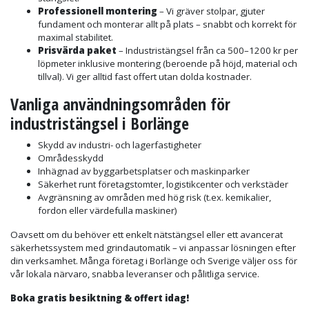
Professionell montering
– Vi gräver stolpar, gjuter
fundament och monterar allt på plats – snabbt och korrekt för
maximal stabilitet.
Prisvärda paket
– Industristängsel från ca 500–1200 kr per
löpmeter inklusive montering (beroende på höjd, material och
tillval). Vi ger alltid fast offert utan dolda kostnader.
Vanliga användningsområden för
industristängsel i Borlänge
Skydd av industri- och lagerfastigheter
Områdesskydd
Inhägnad av byggarbetsplatser och maskinparker
Säkerhet runt företagstomter, logistikcenter och verkstäder
Avgränsning av områden med hög risk (t.ex. kemikalier,
fordon eller värdefulla maskiner)
Oavsett om du behöver ett enkelt nätstängsel eller ett avancerat
säkerhetssystem med grindautomatik – vi anpassar lösningen efter
din verksamhet. Många företag i Borlänge och Sverige väljer oss för
vår lokala närvaro, snabba leveranser och pålitliga service.
Boka gratis besiktning & offert idag!