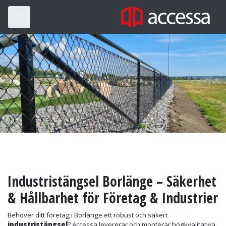
Industristängsel Borlänge – Säkerhet
& Hållbarhet för Företag & Industrier
Behöver ditt företag i Borlänge ett robust och säkert
industristängsel
? Accessa levererar och monterar högkvalitativa