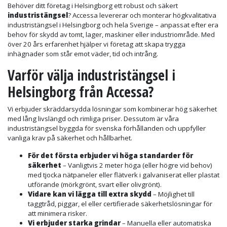
Behöver ditt företag i Helsingborg ett robust och säkert
industristängsel
? Accessa levererar och monterar högkvalitativa
industristängsel i Helsingborg och hela Sverige – anpassat efter era
behov för skydd av tomt, lager, maskiner eller industriområde. Med
över 20 års erfarenhet hjälper vi företag att skapa trygga
inhägnader som står emot väder, tid och intrång.
Varför välja industristängsel i
Helsingborg från Accessa?
Vi erbjuder skräddarsydda lösningar som kombinerar hög säkerhet
med lång livslängd och rimliga priser. Dessutom är våra
industristängsel byggda för svenska förhållanden och uppfyller
vanliga krav på säkerhet och hållbarhet.
För det första erbjuder vi höga standarder för
säkerhet
– Vanligtvis 2 meter höga (eller högre vid behov)
med tjocka nätpaneler eller flätverk i galvaniserat eller plastat
utförande (mörkgrönt, svart eller olivgrönt).
Vidare kan vi lägga till extra skydd
– Möjlighet till
taggtråd, piggar, el eller certifierade säkerhetslösningar för
att minimera risker.
Vi erbjuder starka grindar
– Manuella eller automatiska