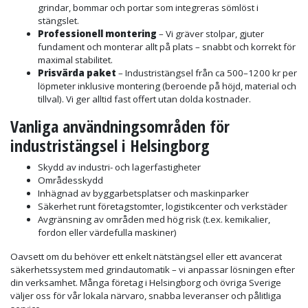
grindar, bommar och portar som integreras sömlöst i
stängslet.
Professionell montering
– Vi gräver stolpar, gjuter
fundament och monterar allt på plats – snabbt och korrekt för
maximal stabilitet.
Prisvärda paket
– Industristängsel från ca 500–1200 kr per
löpmeter inklusive montering (beroende på höjd, material och
tillval). Vi ger alltid fast offert utan dolda kostnader.
Vanliga användningsområden för
industristängsel i Helsingborg
Skydd av industri- och lagerfastigheter
Områdesskydd
Inhägnad av byggarbetsplatser och maskinparker
Säkerhet runt företagstomter, logistikcenter och verkstäder
Avgränsning av områden med hög risk (t.ex. kemikalier,
fordon eller värdefulla maskiner)
Oavsett om du behöver ett enkelt nätstängsel eller ett avancerat
säkerhetssystem med grindautomatik – vi anpassar lösningen efter
din verksamhet. Många företag i Helsingborg och övriga Sverige
väljer oss för vår lokala närvaro, snabba leveranser och pålitliga