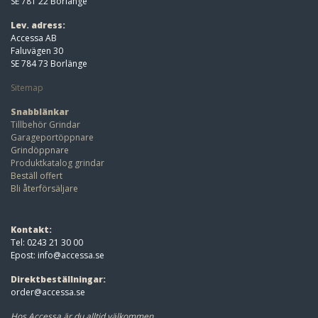
SE 781 22 Borlänge
Lev. adress:
Accessa AB
Faluvägen 30
SE 784 73 Borlänge
Sitemap
Snabblänkar
Tillbehör Grindar
Garageportöppnare
Grindöppnare
Produktkatalog grindar
Beställ offert
Bli återförsäljare
Kontakt:
Tel: 0243 21 30 00
Epost:
info@accessa.se
Direktbeställningar:
order@accessa.se
Hos Accessa är du alltid välkommen