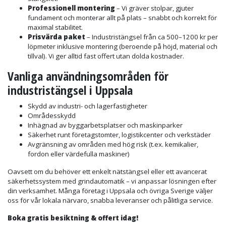
Professionell montering
– Vi gräver stolpar, gjuter
fundament och monterar allt på plats – snabbt och korrekt för
maximal stabilitet.
Prisvärda paket
– Industristängsel från ca 500–1200 kr per
löpmeter inklusive montering (beroende på höjd, material och
tillval). Vi ger alltid fast offert utan dolda kostnader.
Vanliga användningsområden för
industristängsel i Uppsala
Skydd av industri- och lagerfastigheter
Områdesskydd
Inhägnad av byggarbetsplatser och maskinparker
Säkerhet runt företagstomter, logistikcenter och verkstäder
Avgränsning av områden med hög risk (t.ex. kemikalier,
fordon eller värdefulla maskiner)
Oavsett om du behöver ett enkelt nätstängsel eller ett avancerat
säkerhetssystem med grindautomatik – vi anpassar lösningen efter
din verksamhet. Många företag i Uppsala och övriga Sverige väljer
oss för vår lokala närvaro, snabba leveranser och pålitliga service.
Boka gratis besiktning & offert idag!