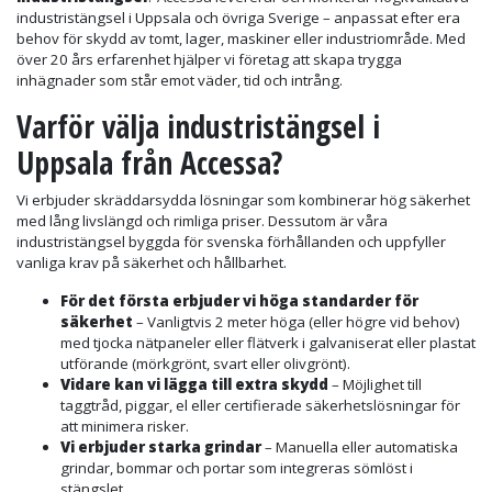
industristängsel i Uppsala och övriga Sverige – anpassat efter era
behov för skydd av tomt, lager, maskiner eller industriområde. Med
över 20 års erfarenhet hjälper vi företag att skapa trygga
inhägnader som står emot väder, tid och intrång.
Varför välja industristängsel i
Uppsala från Accessa?
Vi erbjuder skräddarsydda lösningar som kombinerar hög säkerhet
med lång livslängd och rimliga priser. Dessutom är våra
industristängsel byggda för svenska förhållanden och uppfyller
vanliga krav på säkerhet och hållbarhet.
För det första erbjuder vi höga standarder för
säkerhet
– Vanligtvis 2 meter höga (eller högre vid behov)
med tjocka nätpaneler eller flätverk i galvaniserat eller plastat
utförande (mörkgrönt, svart eller olivgrönt).
Vidare kan vi lägga till extra skydd
– Möjlighet till
taggtråd, piggar, el eller certifierade säkerhetslösningar för
att minimera risker.
Vi erbjuder starka grindar
– Manuella eller automatiska
grindar, bommar och portar som integreras sömlöst i
stängslet.