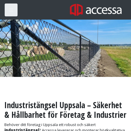
Industristängsel Uppsala – Säkerhet
& Hållbarhet för Företag & Industrier
Behöver ditt företag i Uppsala ett robust och säkert
industristängsel
? Accessa levererar och monterar högkvalitativa