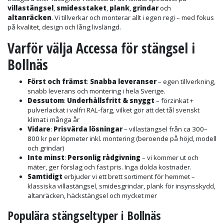
villastängsel
,
smidesstaket
,
plank
,
grindar
och
altanräcken
. Vi tillverkar och monterar allt i egen regi – med fokus
på kvalitet, design och lång livslängd.
Varför välja Accessa för stängsel i
Bollnäs
Först och främst
:
Snabba leveranser
– egen tillverkning,
snabb leverans och montering i hela Sverige.
Dessutom
:
Underhållsfritt & snyggt
– förzinkat +
pulverlackat i valfri RAL-färg, vilket gör att det tål svenskt
klimat i många år
Vidare
:
Prisvärda lösningar
– villastängsel från ca 300–
800 kr per löpmeter inkl. montering (beroende på höjd, modell
och grindar)
Inte minst
:
Personlig rådgivning
– vi kommer ut och
mäter, ger förslag och fast pris. Inga dolda kostnader.
Samtidigt
erbjuder vi ett brett sortiment för hemmet –
klassiska villastängsel, smidesgrindar, plank för insynsskydd,
altanräcken, häckstängsel och mycket mer
Populära stängseltyper i Bollnäs