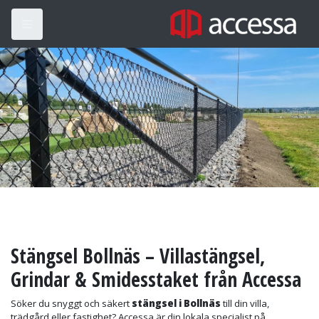
Stängsel Bollnäs – Villastängsel,
Grindar & Smidesstaket från Accessa
Söker du snyggt och säkert
stängsel i Bollnäs
till din villa,
trädgård eller fastighet? Accessa är din lokala specialist på