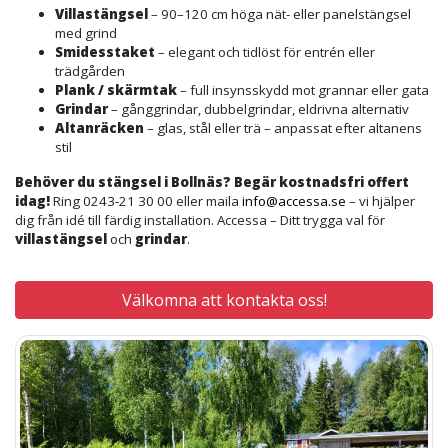
Villastängsel
– 90–120 cm höga nät- eller panelstängsel
med grind
Smidesstaket
– elegant och tidlöst för entrén eller
trädgården
Plank / skärmtak
– full insynsskydd mot grannar eller gata
Grindar
– gånggrindar, dubbelgrindar, eldrivna alternativ
Altanräcken
– glas, stål eller trä – anpassat efter altanens
stil
Behöver du stängsel i Bollnäs? Begär kostnadsfri offert
idag!
Ring 0243-21 30 00 eller maila
info@accessa.se
– vi hjälper
dig från idé till färdig installation. Accessa – Ditt trygga val för
villastängsel
och
grindar
.
Välkomna att kontakta oss!