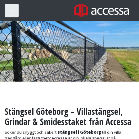
Stängsel Göteborg – Villastängsel,
Grindar & Smidesstaket från Accessa
Söker du snyggt och säkert
stängsel i Göteborg
till din villa,
trädgård eller fastighet? Accessa är din lokala specialist på