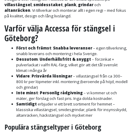
villastängsel
,
smidesstaket
,
plank
,
grindar
och
altanräcken
. Vi tillverkar och monterar allt i egen regi – med fokus
på kvalitet, design och lång livslängd.
Varför välja Accessa för stängsel i
Göteborg?
Först och främst
:
Snabba leveranser
– egen tillverkning,
snabb leverans och montering i hela Sverige.
Dessutom
:
Underhållsfritt & snyggt
– förzinkat +
pulverlackat i valfri RAL-färg, vilket gör att det tål svenskt
klimat i många år
Vidare
:
Prisvärda lösningar
– villastängsel från ca 300–
800 kr per löpmeter inkl. montering (beroende på höjd, modell
och grindar)
Inte minst
:
Personlig rådgivning
– vi kommer ut och
mäter, ger förslag och fast pris. Inga dolda kostnader.
Samtidigt
erbjuder vi ett brett sortiment för hemmet –
klassiska villastängsel, smidesgrindar, plank för insynsskydd,
altanräcken, häckstängsel och mycket mer
Populära stängseltyper i Göteborg