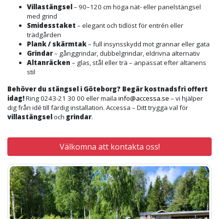
Villastängsel
– 90–120 cm höga nät- eller panelstängsel
med grind
Smidesstaket
– elegant och tidlöst för entrén eller
trädgården
Plank / skärmtak
– full insynsskydd mot grannar eller gata
Grindar
– gånggrindar, dubbelgrindar, eldrivna alternativ
Altanräcken
– glas, stål eller trä – anpassat efter altanens
stil
Behöver du stängsel i Göteborg? Begär kostnadsfri offert
idag!
Ring 0243-21 30 00 eller maila
info@accessa.se
– vi hjälper
dig från idé till färdig installation. Accessa – Ditt trygga val för
villastängsel
och
grindar
.
Välkomna att kontakta oss!