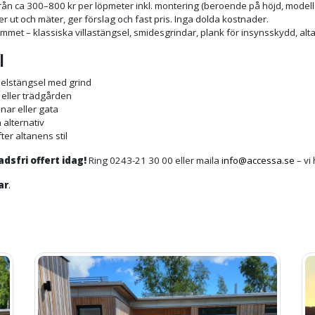
från ca 300–800 kr per löpmeter inkl. montering (beroende på höjd, modell
r ut och mäter, ger förslag och fast pris. Inga dolda kostnader.
hemmet – klassiska villastängsel, smidesgrindar, plank för insynsskydd, a
l
nelstängsel med grind
n eller trädgården
nar eller gata
 alternativ
fter altanens stil
dsfri offert idag!
Ring 0243-21 30 00 eller maila
info@accessa.se
– vi 
ar
.