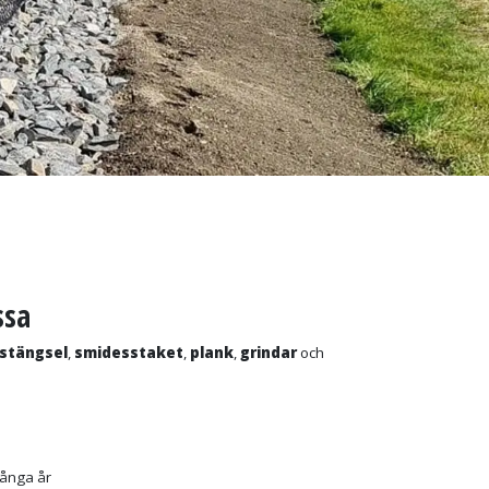
ssa
astängsel
,
smidesstaket
,
plank
,
grindar
och
 många år