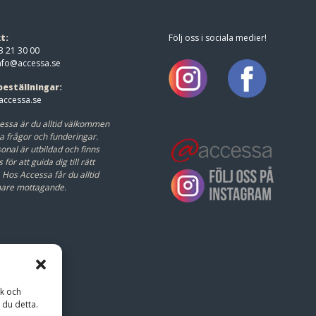
t:
Följ oss i sociala medier!
3 21 30 00
nfo@accessa.se
beställningar:
ccessa.se
essa är du alltid välkommen
a frågor och funderingar.
onal är utbildad och finns
s för att guida dig till rätt
.
Hos Accessa får du alltid
mare mottagande.
ik och
 du detta.