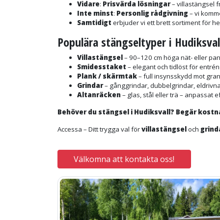
Vidare
:
Prisvärda lösningar
– villastängsel 
Inte minst
:
Personlig rådgivning
– vi komme
Samtidigt
erbjuder vi ett brett sortiment för 
Populära stängseltyper i Hudiksval
Villastängsel
– 90–120 cm höga nät- eller pa
Smidesstaket
– elegant och tidlöst för entré
Plank / skärmtak
– full insynsskydd mot gran
Grindar
– gånggrindar, dubbelgrindar, eldrivna
Altanräcken
– glas, stål eller trä – anpassat e
Behöver du stängsel i Hudiksvall? Begär kostna
Accessa – Ditt trygga val för
villastängsel
och
grind
Välkomna att kontakta oss!