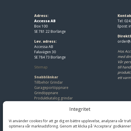
Adress:
Kontak
Accessa AB
Tel: 024
Box 100
Epost:
i
SE 781 22 Borlänge
Direkt
Lev. adress:
order@a
Accessa AB
Hos Acc
Faluvägen 30
med din
SE 784 73 Borlänge
Vår pers
Sitemap
till hand
produkt
Snabblänkar
ett var
Tillbehör Grindar
Garageportöppnare
Grindöppnare
Produktkatalog grindar
Beställ offert
Integritet
Bli återförsäljare
Vi använder cookies för att ge dig en bättre upplevelse, analysera vår traf
optimera vår marknadsföring. Genom att klicka på 'Acceptera' godkänner