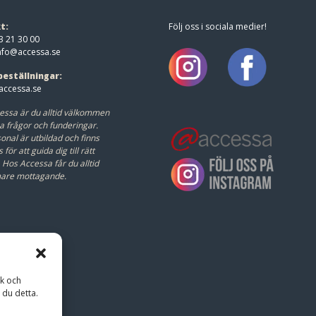
t:
Följ oss i sociala medier!
3 21 30 00
nfo@accessa.se
beställningar:
ccessa.se
essa är du alltid välkommen
a frågor och funderingar.
onal är utbildad och finns
s för att guida dig till rätt
.
Hos Accessa får du alltid
mare mottagande.
ik och
 du detta.