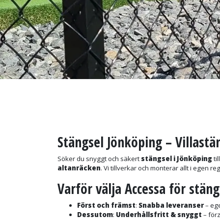
Stängsel Jönköping – Villastä
Söker du snyggt och säkert
stängsel i Jönköping
ti
altanräcken
. Vi tillverkar och monterar allt i egen r
Varför välja Accessa för stäng
Först och främst
:
Snabba leveranser
– ege
Dessutom
:
Underhållsfritt & snyggt
– förz