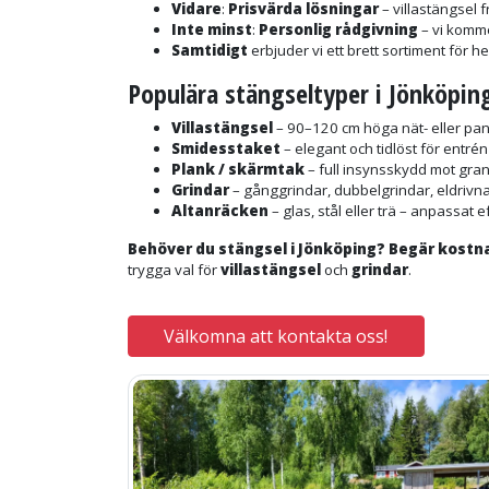
Vidare
:
Prisvärda lösningar
– villastängsel 
Inte minst
:
Personlig rådgivning
– vi komme
Samtidigt
erbjuder vi ett brett sortiment för 
Populära stängseltyper i Jönköpin
Villastängsel
– 90–120 cm höga nät- eller pa
Smidesstaket
– elegant och tidlöst för entré
Plank / skärmtak
– full insynsskydd mot gran
Grindar
– gånggrindar, dubbelgrindar, eldrivna
Altanräcken
– glas, stål eller trä – anpassat e
Behöver du stängsel i Jönköping? Begär kostnad
trygga val för
villastängsel
och
grindar
.
Välkomna att kontakta oss!