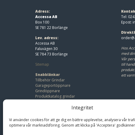
Adress:
Kontak
Accessa AB
Tel: 024
Box 100
Epost:
i
SE 781 22 Borlänge
Direkt
Lev. adress:
order@a
Accessa AB
Hos Acc
Faluvägen 30
med din
SE 784 73 Borlänge
Vår pers
Sitemap
till hand
produkt
Snabblänkar
ett var
Tillbehör Grindar
Garageportöppnare
Grindöppnare
Produktkatalog grindar
Beställ offert
Integritet
Bli återförsäljare
Vi använder cookies för att ge dig en bättre upplevelse, analysera vår traf
optimera vår marknadsföring. Genom att klicka på 'Acceptera' godkänner