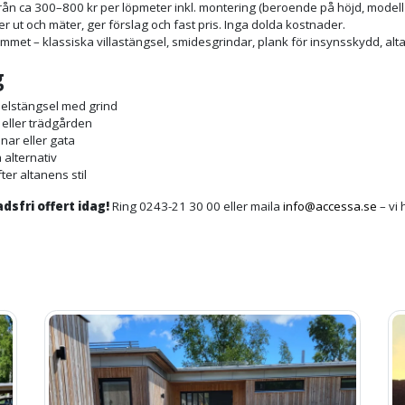
från ca 300–800 kr per löpmeter inkl. montering (beroende på höjd, modell
r ut och mäter, ger förslag och fast pris. Inga dolda kostnader.
hemmet – klassiska villastängsel, smidesgrindar, plank för insynsskydd, a
g
nelstängsel med grind
n eller trädgården
nar eller gata
 alternativ
fter altanens stil
sfri offert idag!
Ring 0243-21 30 00 eller maila
info@accessa.se
– vi 