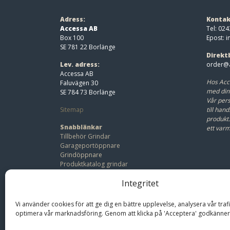
Adress:
Kontak
Accessa AB
Tel: 024
Box 100
Epost:
i
SE 781 22 Borlänge
Direkt
Lev. adress:
order@a
Accessa AB
Hos Acc
Faluvägen 30
med din
SE 784 73 Borlänge
Vår pers
Sitemap
till hand
produkt
Snabblänkar
ett var
Tillbehör Grindar
Garageportöppnare
Grindöppnare
Produktkatalog grindar
Beställ offert
Integritet
Bli återförsäljare
Vi använder cookies för att ge dig en bättre upplevelse, analysera vår traf
optimera vår marknadsföring. Genom att klicka på 'Acceptera' godkänner