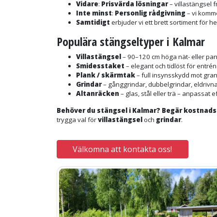
Vidare
:
Prisvärda lösningar
– villastängsel 
Inte minst
:
Personlig rådgivning
– vi komme
Samtidigt
erbjuder vi ett brett sortiment för 
Populära stängseltyper i Kalmar
Villastängsel
– 90–120 cm höga nät- eller pa
Smidesstaket
– elegant och tidlöst för entré
Plank / skärmtak
– full insynsskydd mot gran
Grindar
– gånggrindar, dubbelgrindar, eldrivna
Altanräcken
– glas, stål eller trä – anpassat e
Behöver du stängsel i Kalmar? Begär kostnadsfr
trygga val för
villastängsel
och
grindar
.
Välkomna att kontakta oss!