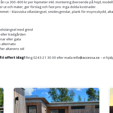
från ca 300–800 kr per löpmeter inkl. montering (beroende på höjd, modell
r ut och mäter, ger förslag och fast pris. Inga dolda kostnader.
hemmet – klassiska villastängsel, smidesgrindar, plank för insynsskydd, a
nelstängsel med grind
n eller trädgården
nar eller gata
 alternativ
fter altanens stil
i offert idag!
Ring 0243-21 30 00 eller maila
info@accessa.se
– vi hjäl