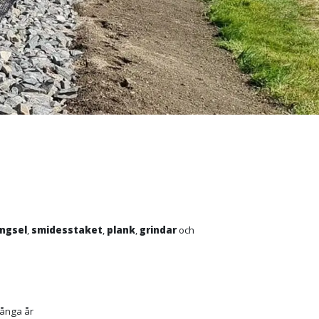
ängsel
,
smidesstaket
,
plank
,
grindar
och
 många år