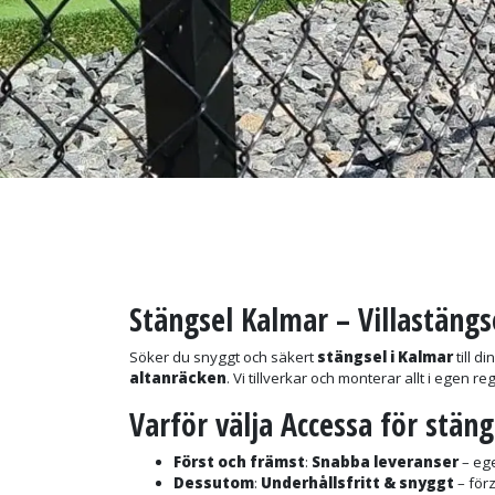
Stängsel Kalmar – Villastängs
Söker du snyggt och säkert
stängsel i Kalmar
till d
altanräcken
. Vi tillverkar och monterar allt i egen r
Varför välja Accessa för stäng
Först och främst
:
Snabba leveranser
– ege
Dessutom
:
Underhållsfritt & snyggt
– förz