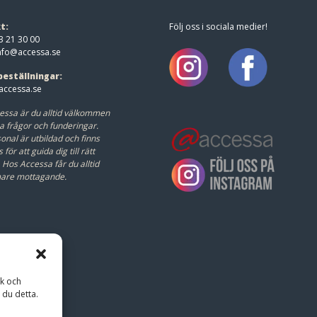
t:
Följ oss i sociala medier!
3 21 30 00
nfo@accessa.se
beställningar:
ccessa.se
essa är du alltid välkommen
a frågor och funderingar.
onal är utbildad och finns
s för att guida dig till rätt
.
Hos Accessa får du alltid
mare mottagande.
ik och
 du detta.