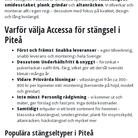
smidesstaket
,
plank
,
grindar
och
altanräcken
. Vi tillverkar och
monterar allt i egen regi – dessutom med fokus på kvalitet, design
och lång livslängd.
Varför välja Accessa för stängsel i
Piteå
Först och främst
:
Snabba leveranser
– egen tillverkning,
snabb leverans och montering i hela Sverige.
Dessutom
:
Underhållsfritt & snyggt
– förzinkat +
pulverlackat i valfri RAL-färg, vilket gör att det tål svenskt
klimat i många år
Vidare
:
Prisvärda lösningar
– villastängsel från ca 300–
800 kr per löpmeter inkl. montering (beroende på höjd, modell
och grindar)
Inte minst
:
Personlig rådgivning
– vi kommer ut och
mäter, ger förslag och fast pris. Inga dolda kostnader.
Samtidigt
erbjuder vi ett brett sortiment för hemmet –
klassiska villastängsel, smidesgrindar, plank för insynsskydd,
altanräcken, häckstängsel och mycket mer
Populära stängseltyper i Piteå