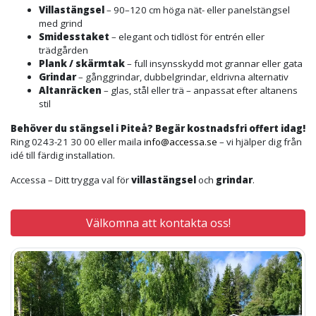
Villastängsel
– 90–120 cm höga nät- eller panelstängsel
med grind
Smidesstaket
– elegant och tidlöst för entrén eller
trädgården
Plank / skärmtak
– full insynsskydd mot grannar eller gata
Grindar
– gånggrindar, dubbelgrindar, eldrivna alternativ
Altanräcken
– glas, stål eller trä – anpassat efter altanens
stil
Behöver du stängsel i Piteå? Begär kostnadsfri offert idag!
Ring 0243-21 30 00 eller maila
info@accessa.se
– vi hjälper dig från
idé till färdig installation.
Accessa – Ditt trygga val för
villastängsel
och
grindar
.
Välkomna att kontakta oss!