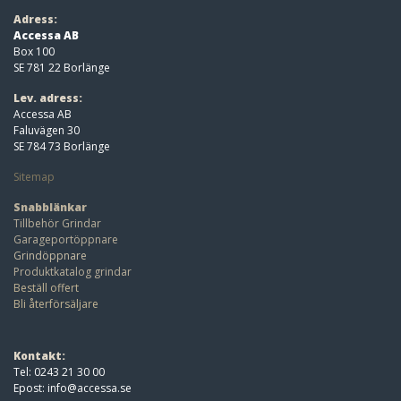
Adress:
Accessa AB
Box 100
SE 781 22 Borlänge
Lev. adress:
Accessa AB
Faluvägen 30
SE 784 73 Borlänge
Sitemap
Snabblänkar
Tillbehör Grindar
Garageportöppnare
Grindöppnare
Produktkatalog grindar
Beställ offert
Bli återförsäljare
Kontakt:
Tel: 0243 21 30 00
Epost:
info@accessa.se