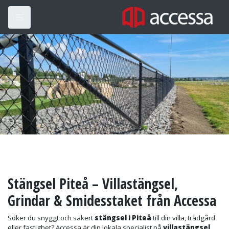
Stängsel Piteå – Villastängsel,
Grindar & Smidesstaket från Accessa
Söker du snyggt och säkert
stängsel i Piteå
till din villa, trädgård
eller fastighet? Accessa är din lokala specialist på
villastängsel
,