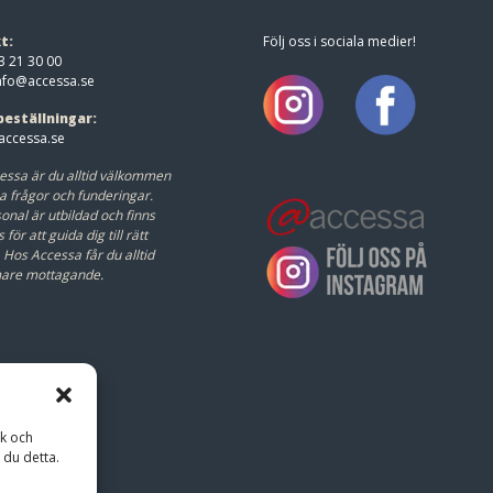
t:
Följ oss i sociala medier!
3 21 30 00
nfo@accessa.se
beställningar:
ccessa.se
essa är du alltid välkommen
a frågor och funderingar.
onal är utbildad och finns
s för att guida dig till rätt
.
Hos Accessa får du alltid
mare mottagande.
ik och
 du detta.