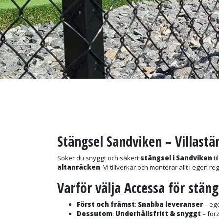
Stängsel Sandviken – Villastä
Söker du snyggt och säkert
stängsel i Sandviken
ti
altanräcken
. Vi tillverkar och monterar allt i egen r
Varför välja Accessa för stäng
Först och främst
:
Snabba leveranser
– ege
Dessutom
:
Underhållsfritt & snyggt
– förz