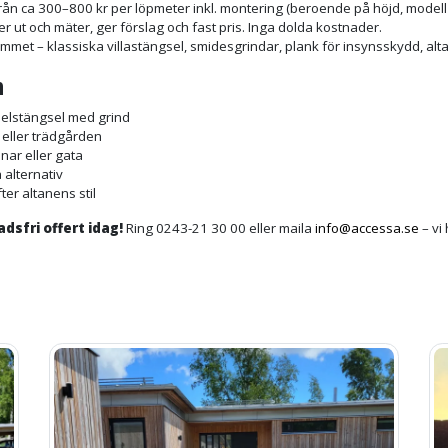
från ca 300–800 kr per löpmeter inkl. montering (beroende på höjd, modell
r ut och mäter, ger förslag och fast pris. Inga dolda kostnader.
hemmet – klassiska villastängsel, smidesgrindar, plank för insynsskydd, a
n
nelstängsel med grind
n eller trädgården
nar eller gata
 alternativ
fter altanens stil
dsfri offert idag!
Ring 0243-21 30 00 eller maila
info@accessa.se
– vi 