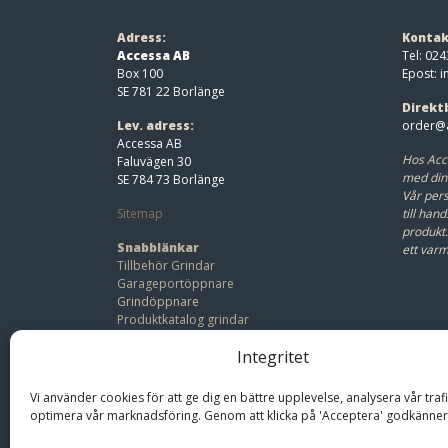
Adress:
Kontak
Accessa AB
Tel: 024
Box 100
Epost:
i
SE 781 22 Borlänge
Direkt
Lev. adress:
order@a
Accessa AB
Hos Acc
Faluvägen 30
med din
SE 784 73 Borlänge
Vår pers
Sitemap
till hand
produkt
Snabblänkar
ett var
Tillbehör Grindar
Garageportöppnare
Grindöppnare
Produktkatalog grindar
Beställ offert
Integritet
Bli återförsäljare
Vi använder cookies för att ge dig en bättre upplevelse, analysera vår traf
optimera vår marknadsföring. Genom att klicka på 'Acceptera' godkänner