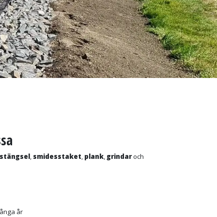
ssa
astängsel
,
smidesstaket
,
plank
,
grindar
och
 många år