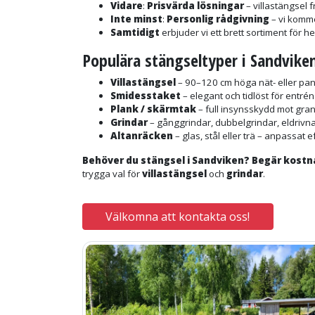
Vidare
:
Prisvärda lösningar
– villastängsel 
Inte minst
:
Personlig rådgivning
– vi komme
Samtidigt
erbjuder vi ett brett sortiment för 
Populära stängseltyper i Sandvike
Villastängsel
– 90–120 cm höga nät- eller pa
Smidesstaket
– elegant och tidlöst för entré
Plank / skärmtak
– full insynsskydd mot gran
Grindar
– gånggrindar, dubbelgrindar, eldrivna
Altanräcken
– glas, stål eller trä – anpassat e
Behöver du stängsel i Sandviken? Begär kostna
trygga val för
villastängsel
och
grindar
.
Välkomna att kontakta oss!