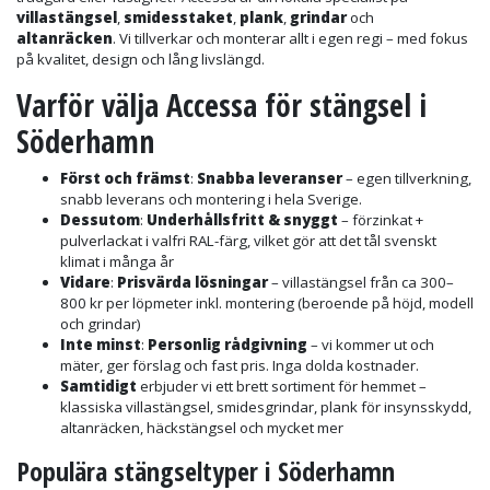
villastängsel
,
smidesstaket
,
plank
,
grindar
och
altanräcken
. Vi tillverkar och monterar allt i egen regi – med fokus
på kvalitet, design och lång livslängd.
Varför välja Accessa för stängsel i
Söderhamn
Först och främst
:
Snabba leveranser
– egen tillverkning,
snabb leverans och montering i hela Sverige.
Dessutom
:
Underhållsfritt & snyggt
– förzinkat +
pulverlackat i valfri RAL-färg, vilket gör att det tål svenskt
klimat i många år
Vidare
:
Prisvärda lösningar
– villastängsel från ca 300–
800 kr per löpmeter inkl. montering (beroende på höjd, modell
och grindar)
Inte minst
:
Personlig rådgivning
– vi kommer ut och
mäter, ger förslag och fast pris. Inga dolda kostnader.
Samtidigt
erbjuder vi ett brett sortiment för hemmet –
klassiska villastängsel, smidesgrindar, plank för insynsskydd,
altanräcken, häckstängsel och mycket mer
Populära stängseltyper i Söderhamn