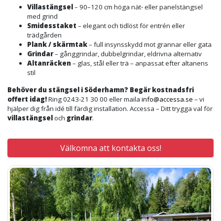
Villastängsel
– 90–120 cm höga nät- eller panelstängsel
med grind
Smidesstaket
– elegant och tidlöst för entrén eller
trädgården
Plank / skärmtak
– full insynsskydd mot grannar eller gata
Grindar
– gånggrindar, dubbelgrindar, eldrivna alternativ
Altanräcken
– glas, stål eller trä – anpassat efter altanens
stil
Behöver du stängsel i Söderhamn? Begär kostnadsfri
offert idag!
Ring 0243-21 30 00 eller maila
info@accessa.se
– vi
hjälper dig från idé till färdig installation. Accessa – Ditt trygga val för
villastängsel
och
grindar
.
Välkomna att kontakta oss!