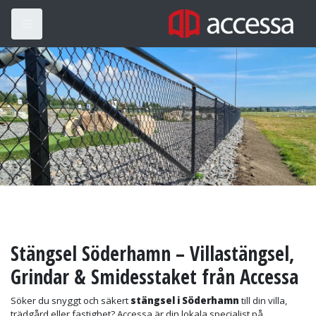
Stängsel Söderhamn – Villastängsel,
Grindar & Smidesstaket från Accessa
Söker du snyggt och säkert
stängsel i Söderhamn
till din villa,
trädgård eller fastighet? Accessa är din lokala specialist på