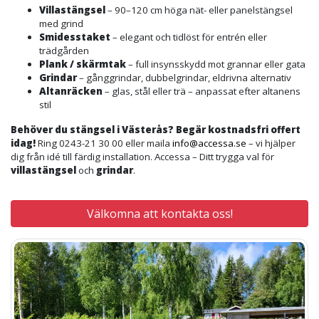
Villastängsel
– 90–120 cm höga nät- eller panelstängsel
med grind
Smidesstaket
– elegant och tidlöst för entrén eller
trädgården
Plank / skärmtak
– full insynsskydd mot grannar eller gata
Grindar
– gånggrindar, dubbelgrindar, eldrivna alternativ
Altanräcken
– glas, stål eller trä – anpassat efter altanens
stil
Behöver du stängsel i Västerås? Begär kostnadsfri offert
idag!
Ring 0243-21 30 00 eller maila
info@accessa.se
– vi hjälper
dig från idé till färdig installation. Accessa – Ditt trygga val för
villastängsel
och
grindar
.
Välkomna att kontakta oss!