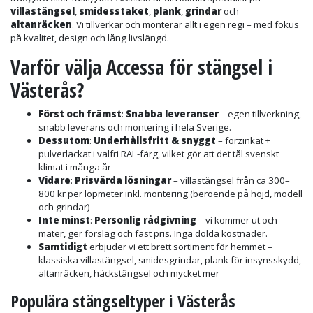
villastängsel
,
smidesstaket
,
plank
,
grindar
och
altanräcken
. Vi tillverkar och monterar allt i egen regi – med fokus
på kvalitet, design och lång livslängd.
Varför välja Accessa för stängsel i
Västerås?
Först och främst
:
Snabba leveranser
– egen tillverkning,
snabb leverans och montering i hela Sverige.
Dessutom
:
Underhållsfritt & snyggt
– förzinkat +
pulverlackat i valfri RAL-färg, vilket gör att det tål svenskt
klimat i många år
Vidare
:
Prisvärda lösningar
– villastängsel från ca 300–
800 kr per löpmeter inkl. montering (beroende på höjd, modell
och grindar)
Inte minst
:
Personlig rådgivning
– vi kommer ut och
mäter, ger förslag och fast pris. Inga dolda kostnader.
Samtidigt
erbjuder vi ett brett sortiment för hemmet –
klassiska villastängsel, smidesgrindar, plank för insynsskydd,
altanräcken, häckstängsel och mycket mer
Populära stängseltyper i Västerås