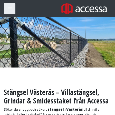
Stängsel Västerås – Villastängsel,
Grindar & Smidesstaket från Accessa
Söker du snyggt och säkert
stängsel i Västerås
till din villa,
trädgård eller fastighet? Accessa är din lokala specialist på