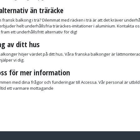
alternativ än träräcke
n fransk balkong i trä? Dilemmat med räcken i trä är att det kräver underhå
erbjuder helt underhållsfria träräckes-imitationer i aluminium. Kontakta os
 fram ett underhållsfritt alternativ för dig!
g av ditt hus
alkonger höjer värdet på ditt hus. Våra franska balkonger är lättmonterade
älper vi dig.
ss för mer information
ommen med dina frågor och funderingar till Accessa. Vår personal är utbildad o
lltid ett varmare mottagande