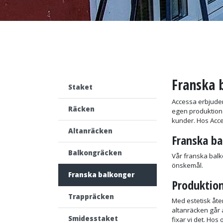
Franska 
Staket
Accessa erbjuder
Räcken
egen produktion m
kunder. Hos Acces
Altanräcken
Franska ba
Balkongräcken
Vår franska balko
önskemål.
Franska balkonger
Produktio
Trappräcken
Med estetisk åte
altanräcken går a
Smidesstaket
fixar vi det. Hos 