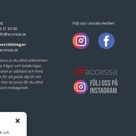
t:
Följ oss i sociala medier!
3 21 30 00
nfo@accessa.se
beställningar:
ccessa.se
essa är du alltid välkommen
a frågor och funderingar.
onal är utbildad och finns
s för att guida dig till rätt
.
Hos Accessa får du alltid
mare mottagande.
ik och