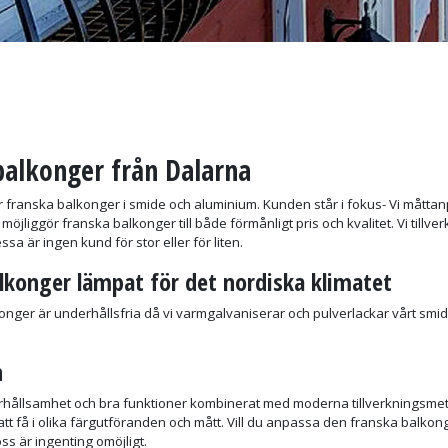
balkonger från Dalarna
 franska balkonger i smide och aluminium. Kunden står i fokus- Vi måttan
öjliggör franska balkonger till både förmånligt pris och kvalitet. Vi tillv
sa är ingen kund för stor eller för liten.
lkonger lämpat för det nordiska klimatet
nger är underhållsfria då vi varmgalvaniserar och pulverlackar vårt smide. Ä
n
rhållsamhet och bra funktioner kombinerat med moderna tillverkningsmeto
tt få i olika färgutföranden och mått. Vill du anpassa den franska balkonge
oss är ingenting omöjligt.