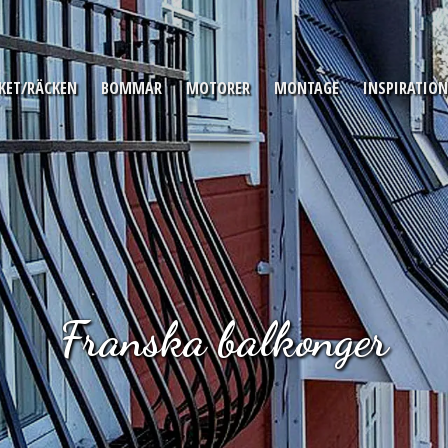
KET/RÄCKEN
BOMMAR
MOTORER
MONTAGE
INSPIRATION
Franska balkonger