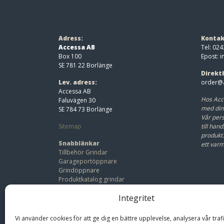
Adress:
Kontak
Accessa AB
Tel: 024
Box 100
Epost:
i
SE 781 22 Borlänge
Direkt
Lev. adress:
order@a
Accessa AB
Hos Acc
Faluvägen 30
med din
SE 784 73 Borlänge
Vår pers
Sitemap
till hand
produkt
Snabblänkar
ett var
Tillbehör Grindar
Garageportöppnare
Grindöppnare
Produktkatalog grindar
Beställ offert
Integritet
Bli återförsäljare
Vi använder cookies för att ge dig en bättre upplevelse, analysera vår traf