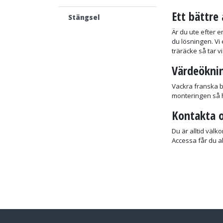
Ett bättre 
Stängsel
Är du ute efter e
du lösningen. Vi 
träräcke så tar vi
Värdeöknin
Vackra franska b
monteringen så hj
Kontakta o
Du är alltid välk
Accessa får du a